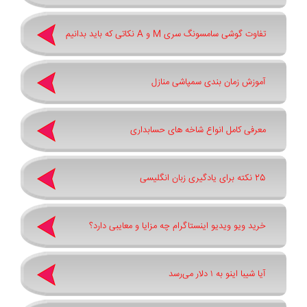
تفاوت گوشی سامسونگ سری ‏M‏ و ‏A نکاتی که باید بدانیم
آموزش زمان بندی سمپاشی منازل
معرفی کامل انواع شاخه های حسابداری
25 نکته برای یادگیری زبان انگلیسی
خرید ویو ویدیو اینستاگرام چه مزایا و معایبی دارد؟
آیا شیبا اینو به ۱ دلار می‌رسد