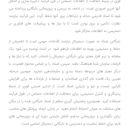
قوی در زمینه حفاظت از اطلاعات حساس در طی فرآیند ذخیره ‌سازی و انتقال
آنها امری ضروری است. در ادامه، به بررسی و بروزرسانی بایگانی پرداخته می
‌شود تا اسناد قدیمی حذف و ارتباطات بروز آنها حفظ گردد. این فرآیند نیازمند
نظارت دائمی و بروز بودن است تا با نیاز ها و پیشرفت ‌های فناوری در
دسترسی به اطلاعات سازگار شود.
بایگانی اسناد به صورت دیجیتال نیازمند اقدامات مهمی است تا اطمینان از
حفظ و دسترسی بهینه به اطلاعات فراهم شود. در ابتدا، توصیه می ‌شود یک
سامانه یا نرم‌ افزار معتبر برای بایگانی دیجیتال را انتخاب کنید که با نیاز ها و
الزامات سازمان شما هماهنگ باشد. سپس، اسناد را بر اساس محتوا، اهمیت، یا
دیگر معیار های مربوطه دسته ‌بندی و سازماندهی نمایید. سومین مرحله،
تعیین یک قاعده نام‌ گذاری استاندارد و استفاده از فراداده‌ ها برای افزایش
کارایی جست و جو و بازیابی اسناد است. از تدابیر امنیتی قوی، از جمله
رمزنگاری و کنترل دسترسی، برای حفاظت از اطلاعات حساس در طول فرآیند
استفاده کنید. همچنین، پشتیبان‌ گیری منظم از اسناد بایگانی شده را در مکان‌
های مختلف به‌ عنوان احتیاط انجام دهید. در پایان، ایجاد پروتکل‌ های مناسب
برای نگهداری و بروزرسانی مداوم، شامل بازبینی دوره ‌ای و بروزرسانی‌ های
لازم، برای حفظ تمامیت و دسترسی به بایگانی دیجیتال اساسی است.