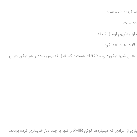
.
Shiba Inu (SHIB) روی شبکه اتریوم اجرا می‌شود، به همین دلیل مانند اتریوم، در حال انتقال از Proof-of-Work (PoW) به Proof-of-Stake (PoS) است. توکن‌های شیبا توکن‌های ERC-20 هستند که قابل تعویض بوده و هر توکن دارای
همانطور که گفتیم، شیبا اینو توسط شخصی ناشناس به نام «ریوشی» ایجاد شد و از زمان آغاز به کار خود در بازار ارزهای دیجیتال محبوبیت زیادی به دست آورد. بسیاری از افرادی که میلیاردها توکن SHIB را تنها با چند دلار خریداری کرده بودند،