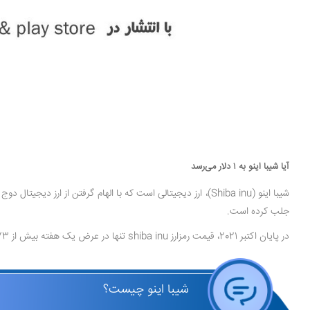
آیا شیبا اینو به ۱ دلار می‌رسد
جلب کرده است.
در پایان اکتبر 2021، قیمت رمزارز shiba inu تنها در عرض یک هفته بیش از 173 درصد افزایش یافت و تقریباً به همان سرعت نیز روند نزولی به خود گرفت.
شیبا اینو چیست؟