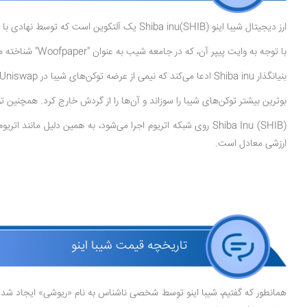
ارز دیجیتال شیبا اینو (SHIB)Shiba inu یک آلتکوین است که توسط نهادی با نام مستعار ریوشی در آگوست 2020 ایجاد شد. نام شیبا اینو از یک نژاد سگ ژاپنی الهام گرفته شده است.
با توجه به وایت پیپر آن، که در جامعه شیب به عنوان "Woofpaper" شناخته می‌شود، شیبا اینو در شبکه اتریوم راه اندازی شد، زیرا یک بلاک چین ایمن و تضمین شده است.
بنیانگذار Shiba inu ادعا می‌کند که نیمی از عرضه توکن‌های شیبا در Uniswap در یک استخر نقدینگی قفل شده‌اند و مابقی آن‌ها به Vitalik Buterin، یکی از بنیانگذاران اتریوم ارسال شدند.
بوترین بیشتر توکن‌های شیبا را سوزاند و آن‌ها را از گردش خارج کرد. همچنین توکن‌های 
ارزشی معادل است.
تاریخچه قیمت شیبا اینو