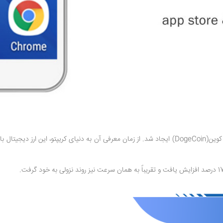
شیبا اینو (Shiba inu)، ارز دیجیتالی است که با الهام گرفتن از ارز دیجیتال دوج کوین(DogeCoin) ایجاد شد. ا