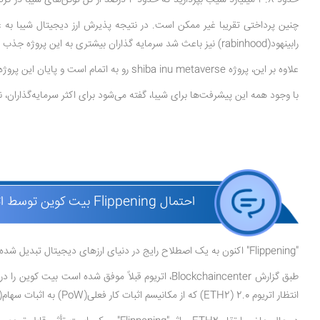
حدود 3.8 میلیارد شیب بپردازید که حدود 2 درصد از کل توکن‌های شیبا در گردش را تشکیل می‌دهد.
چنین پرداختی تقریبا غیر ممکن است. در نتیجه پذیرش ارز دیجیتال شیبا به 
رابینهود(rabinhood) نیز باعث شد سرمایه گذاران بیشتری به این پروژه جذب شوند.
علاوه بر این، پروژه shiba inu metaverse رو به اتمام است و پایان این پروژه می‌تواند بر افزایش قیمت شیبا تاثیر زیادی بگذارد.
با وجود همه این پیشرفت‌ها برای شیبا، گفته می‌شود برای اکثر سرمایه‌گذاران، نسبت‌های ریسک-پاداش در اتریوم، بیت
احتمال Flippening بیت کوین توسط اتریوم ممکن است شیبا اینو را تحت تاثیر قرار دهد
"Flippening" اکنون به یک اصطلاح رایج در دنیای ارزهای دیجیتال تبدیل شده است که به پدیده تسخیر بزرگترین ارز دیجیتال جهان یعنی بیت کوین توسط اتریوم اشاره دارد.
طبق گزارش Blockchaincenter، اتریوم قبلاً موفق شد
انتظار اتریوم 2.0 (ETH2) که از مکانیسم اثبات کار فعلی(PoW) به اثبات سهام(PoS) تغییر می‌کند، بیت کوین جایگاه فعلی خود را از دست می‌دهد و اتریوم به عنوان رهبر جدید بازار جای او را خواهد گرفت.