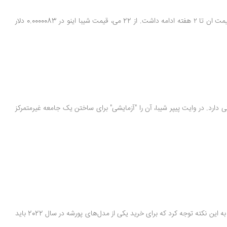
با این حال، شیبا پس از رسیدن به بالاترین قیمت خود یعنی قیمت 0.00003791 دلار در 10 می‌2021، با سقوط بیت کوین، ارزش خود را از دست داد و روند نزولی قیمت ان تا ۲ هفته ادامه داشت. از 22 می، قیمت شیبا اینو در 0.0000083 دلار
 دارد. در وایت پیپر شیبا، آن را "آزمایشی" برای ساختن یک جامعه غیرمتمرکز
بیشتر محبوبیت شیبا اینو با تبلیغات به دست آمد. مثلا یک نمایندگی Porche در بالتیمور ارز دیجیتال شیبا را به عنوان یک روش پرداخت پذیرفت. با این حال باید به این نکته توجه کرد که برای خرید یکی از مدل‌های پورشه در سال 2022 باید