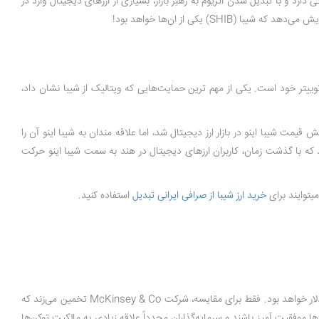
. همه چیز به عرضه و تقاضا در دنیای کریپتو بستگی دارد و با تبدیل شدن اتریوم به رهبر بازار، بسیاری از ارزهای دیجیتال وارد در
توییتر خود است. یکی از مهم ترین حمایت‌هایی که ویتالیک از شیبا نشان داد،
ووید هند اهدا کرد. اگرچه این اقدام باعث کاهش قیمت شیبا اینو در بازار ارز دیجیتال شد، اما علاقه مندان به شیبا اینو آن را
ند که با گذشت زمان، کاربران ارزهای دیجیتال در هند به سمت شیبا اینو حرکت
میتوایند برای
خرید ارز شیبا از صرافی ایرانی تبدیل
استفاده کنید.
اگر قیمت یک SHIB بر اساس تعداد 549 تریلیون توکن فعلی به 1 دلار در هر توکن در آینده برسد، این بدان معناست که ارزش بازار کل شبکه برابر با 549 تریلیون دلار خواهد بود. فقط برای مقایسه، شرکت McKinsey & Co تخمین می‌زند که
نکه استراتژی‌های سوزاندن توکن‌ها موفقیت آمیز باشند و سرمایه‌گذاران مجدداً علاقه زیادی به مالکیت توکن‌ها