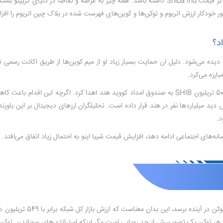
در حال حاضر، ارتقاء ETH2 و اثر "Flippening" ممکن است تأثیر قابل توجهی بر قیمت Shiba Inu داشته باشد
د؟
با دیده می‌شود. دلیل ان حمایت بسیار زیاد او از میم کوین‌ها از طریق اکانت رسمی 
بوترین، برنامه نویس روسی-کانادایی، در مجموع 500 اتریوم (ETH) و بیش از 50 تریلیون SHIB به صندوق امداد ک
 دید میلیاردها نفر در هند قرار داده است. تحلیلگران ارزهای دیجیتال بر این باور
د.
سانه‌های اجتماعی ادامه دهد، افزایش قیمت شیبا اینو به احتمال زیاد اتفاق می‌افتد. 
 تقریباً 500 تریلیون دلار است. بنابراین، دستیابی SHIB به 1 دلار در هر توکن یک تصور بیش از حد رویایی است مگر ای