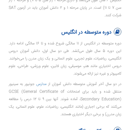
انگلیس 6 سال طول می‌کشد و دارای مرحله 1 (از سن 5 تا 7) و مرحله 2 (از
سن 7 تا 11) است. در پایان مرحله 1 و 2 دانش آموزان باید در آزمون SAT
شرکت کنند.
دوره متوسطه در انگلیس
دوره متوسطه در انگلیس از 11 سالگی شروع شده و تا 16 سالگی ادامه دارد.
این دوره 5 سال طول می‌کشد. طی دو سال اول، دانش ‌آموزان دروس
انگلیسی، ریاضیات، علوم تجربی، علوم انسانی و یک زبان مدرن را می‌خوانند.
دروس اختیاری مانند هنر، موسیقی، زبان لاتین، علوم ورزشی، طراحی، علوم
کامپیوتر و غیره نیز ارائه می‌شوند.
در دو سال آخر آموزش متوسطه دانش آموزان از
مدارس
جونیور به سینیور
منتقل شده و باید برای امتحانات GCSE (General Certificate of
Secondary Education)، آماده ‌شوند. آنها بین 9 تا 12 درس را مطالعه
می‌کنند که برخی اجباری (مانند انگلیسی، ریاضیات، علوم، علوم انسانی، یک
زبان مدرن) و برخی دیگر اختیاری هستند.