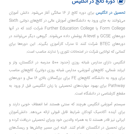
دوره کالج در انگلیس
تحصیل در انگلیس
برای دوره کالج از 16 سالگی آغاز می‌شود. دانش آموزان
می‌توانند به جای ورود به دانشگاه‌های آموزش عالی در کالج‌های دولتی Sixth
Form College یا Further Education College شرکت کنند که در آنها
دوره‌های GCSE و A-level پوشش داده می‌شوند. گروهی دیگر می‌توانند در
دوره‌های BTEC شرکت کنند تا مدرک کارآموزی بگیرند. این دوره‌ها برای
کسانی که توانایی شرکت در امتحانات تئوری را ندارند مناسب است.
انگلیس دارای مدارس شبانه روزی (حدود 500 مدرسه در انگلستان، ولز و
ایرلند شمالی، کالج‌های آموزشی، مدارس شبانه روزی دولتی)، کالج‌های مناسب
برای ورود به دانشگاه، کالج‌های FE برای بزرگسالان بالای 16 سال و دوره‌های
Pathway برای بهبود مهارت‌های تحصیلی یا زبان انگلیسی قبل از ورود به
مقطع کارشناسی در دانشگاه است.
سیستم آموزشی انگلیس هرچند که سنتی هستند اما انعطاف خوبی دارند و
برای آینده آکادمیک کودکان شرایط قابل قبولی ارائه می‌دهد. دانش‌آموزان
ایرانی نیز قادر هستند تا به همراه والدین خود ویزای تحصیلی دریافت کرده و
برای تحصیل در انگلستان اقدام کنند. البته این مسیر چالش‌ها و ریسک‌های