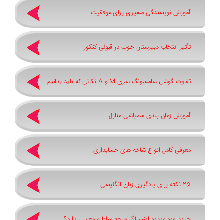
آموزش نویسندگی مسیری برای موفقیت
تأثیر انتخاب دبیرستان خوب در قبولی کنکور
تفاوت گوشی سامسونگ سری ‏M‏ و ‏A نکاتی که باید بدانیم
آموزش زمان بندی سمپاشی منازل
معرفی کامل انواع شاخه های حسابداری
25 نکته برای یادگیری زبان انگلیسی
خرید ویو ویدیو اینستاگرام چه مزایا و معایبی دارد؟