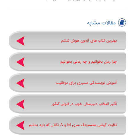
مقالات مشابه
بهترین کتاب های آزمون هوش ششم
چرا رمان بخوانیم و چه رمانی بخوانیم
آموزش نویسندگی مسیری برای موفقیت
تأثیر انتخاب دبیرستان خوب در قبولی کنکور
تفاوت گوشی سامسونگ سری ‏M‏ و ‏A نکاتی که باید بدانیم