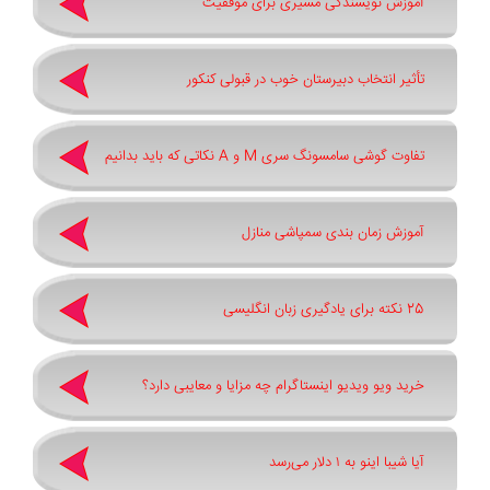
آموزش نویسندگی مسیری برای موفقیت
تأثیر انتخاب دبیرستان خوب در قبولی کنکور
تفاوت گوشی سامسونگ سری ‏M‏ و ‏A نکاتی که باید بدانیم
آموزش زمان بندی سمپاشی منازل
25 نکته برای یادگیری زبان انگلیسی
خرید ویو ویدیو اینستاگرام چه مزایا و معایبی دارد؟
آیا شیبا اینو به ۱ دلار می‌رسد