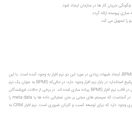
 چگونگی جریان کار ها در سازمان ایجاد شود.
 ‌سازی پیوسته ارائه گردد.
تفاوت اتوماسیون اداری و BPMS بسیار زیاد است ولی از جهاتی بسیار به یکدیگر شباهت دارند. به دلیل شباهت ‌های فراوان میان دو نرم ‌افزار اتوماسیون اداری و BPMS، ایجاد شبهات زیادی در مورد این دو نرم ‌افزار به وجود آمده است. با این
اداری به عنوان یک پکیج استاندارد در بازار نرم‌ افزار وجود دارد، در حالی‌که BPMS به عنوان یک نرم
‌افزار توسعه دهنده فرآیند سازمانی با انعطاف ‌پذیری بالا شناخته شده است. حتی در برخی موارد، مشاهده شده است که خود فرآیند های مرتبط با اتوماسیون اداری در قالب نرم ‌افزار BPMS پیاده ‌سازی شده ‌اند. در برخی از حالات، فروشندگان
با ارائه الگو های متنی که معمولاً در نرم ‌افزار های دفتر کاری ساخته می ‌شود، اظهار می ‌نمایند که امکان تعریف فرم نیز در نرم ‌افزار وجود دارد. این تفاوت چشمگیر در آنجاست که سیستم ‌های مبتنی بر متن عملیاتی داده‌ ها یا meta data را
ندارند و همه چیز را به صورت متنی می ‌بینند، و به دلیل عدم وجود فیلد، امکان پردازش روی این متون وجود نخواهد داشت. علاوه بر این دو نرم افزار، نرم افزار دیگری وجود دارد که برای توسعه کسب و کارتان ضروری است. نرم افزار CRM به