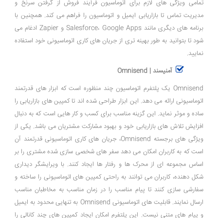
تمامی ویژگی ‌های لازم برای اتوماسیون فرآیند فروش از گرفتن سرنخ و
مدیریت تماس تا بازاریابی ایمیل و اتوماسیون را فراهم می‌ کند. همچنین با
برنامه ‌های دیگری مانند Salesforce، Google Apps و Zapier ادغام می‌
شود تا بتوانید به ‌طور بهینه‌ تری از جریان ‌های کاری اتوماسیونی خود استفاده
نمایید.
آمنیسند | Omnisend
Omnisend یک پلتفرم اتوماسیون چند منظوره است که ابزار های قدرتمند
اتوماسیونی ارائه می‌ دهد. این ابزار طراحی شده ‌اند تا کمپین ‌های بازاریابی را
ساده و موثر نماید. این گزینه مناسب برای کسب ‌و کار هایی است که به دنبال
افزایش تلاش ‌های بازاریابی خود و بهبود مشارکت مشتریان می ‌باشد. یکی از
ویژگی‌ های برجسته Omnisend، جریان ‌های کاری اتوماسیونی قدرتمند آن
است که به کاربران امکان می ‌دهد سفر های شخصی ‌سازی شده مشتری را بر
اساس مجموعه ‌ای از محرک ‌ها و رفتار ها ایجاد کنند. با ویرایشگر دیداری
شکل دهنده، کاربران می‌ توانند به ‌راحتی کمپین ‌های اتوماسیونی را ساخته و
سفارشی سازی کنند تا پیام مناسب را در زمان مناسب به مخاطبان مناسب
ارسال نمایند. قابلیت ‌های اتوماسیونی Omnisend به تنهایی محدود به ایمیل
و پیام‌ های متنی نیست. این پلتفرم امکان ایجاد کمپین ‌های چند کانالی را