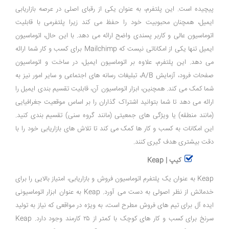
پیچیده است. این پلتفرم، به عنوان یکی از رقبای اصلی در عرصه بازاریابی
ایمیل، همچنان محبوبیت خود را حفظ می ‌کند زیرا پلتفرمی با قابلیت
اتوماسیون عالی و کاربر پسندی واضح ارائه می ‌دهد. با این حال، اتوماسیون
ایمیل تنها یکی از امکاناتی نیست که Mailchimp برای کسب و کار شما ارائه
می‌ دهد. این پلتفرم، علاوه بر اتوماسیون ایمیل، در ساخت و اتوماسیون
صفحات فرود، آزمایش A/B، تبلیغات رسانه‌ های اجتماعی و سایر امور نیز به
شما کمک می‌ کند. همچنین، ابزار اتوماسیون آن، قابلیت تقسیم ‌بندی ایمیل را
ارائه می ‌دهد تا شما بتوانید اشتراک‌ گذاران را بر اساس موقعیت جغرافیایی
(مانند منطقه) یا ویژگی ‌های جمعیتی (مانند گروه سنی) تقسیم ‌بندی کنید.
این امکانات به کسب و کار ها کمک می‌ کند تا تلاش ‌های بازاریابی خود را با
دقت بیشتری هدف ‌گیری کنند.
کیپ | Keap
Keap به‌ عنوان یک پلتفرم اتوماسیون فروش و بازاریابی، امتیاز بالایی را برای
خدماتش از نظر اصولی به ‌دست می ‌آورد. Keap به ‌عنوان ابزار اتوماسیونی
ایده ‌آل برای تیم ‌های فروش مطرح است، به‌ ویژه در مواقعی که نیاز به تولید
سرنخ برای کسب ‌و کار های کوچک با کمتر از ۲۵ کارمند وجود دارد. Keap