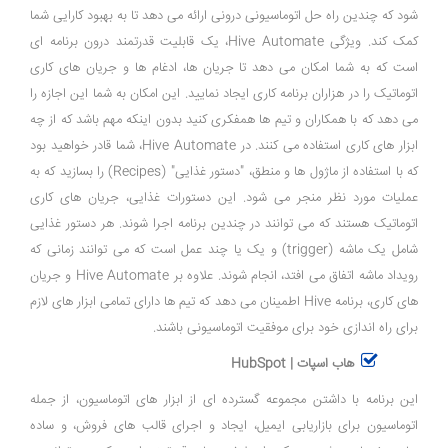
‌شود که چندین راه‌ حل اتوماسیونی درونی ارائه می ‌دهد تا به بهبود کارایی شما
کمک کند. ویژگی Hive Automate، یک قابلیت قدرتمند درون برنامه ‌ای
است که به شما امکان می ‌دهد تا جریان ‌ها، ادغام ‌ها و جریان‌ های کاری
اتوماتیک را در هزاران برنامه کاری ایجاد نمایید. این امکان به شما این اجازه را
می ‌دهد که با همکاران و تیم‌ ها همفکری کنید بدون اینکه مهم باشد که از چه
ابزار های کاری استفاده می‌ کنند. در Hive Automate، شما قادر خواهید بود
که با استفاده از ماژول ‌ها و منطق، "دستور غذایی" (Recipes) را بسازید که به
عملیات مورد نظر منجر می ‌شود. این دستورات غذایی، جریان ‌های کاری
اتوماتیک هستند که می‌ توانند در چندین برنامه اجرا شوند. هر دستور غذایی
شامل یک ماشه (trigger) و یک یا چند عمل است که می ‌توانند زمانی که
رویداد ماشه اتفاق می ‌افتد، انجام شوند. علاوه بر Hive Automate و جریان
‌های کاری، برنامه Hive اطمینان می‌ دهد که تیم ‌ها دارای تمامی ابزار های لازم
برای راه ‌اندازی خود برای موفقیت اتوماسیونی باشند.
هاب اسپات | HubSpot
این برنامه با داشتن مجموعه گسترده ‌ای از ابزار های اتوماسیون، از جمله
اتوماسیون برای بازاریابی ایمیل، ایجاد و اجرای قالب ‌های فروش، و ساده