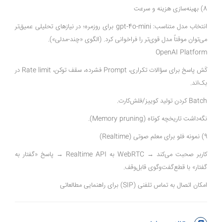
8) بهینه‌سازی هزینه و سرعت
انتخاب مدل متناسب: gpt-4o-mini برای روزمره؛ در نیازهای تحلیلی عمیق‌تر
می‌توان موقتاً مدل قوی‌تر را فراخوانی کرد. (الگوی «چند-مدلی»).
OpenAI Platform
کَش پاسخ برای سؤالات تکراری، Prompt فشرده، سقف توکن، Rate limit در
بک‌اند.
Batch کردن تولید کوییز/فلش‌کارت.
نگه‌داشت تاریخچه کوتاه (Memory pruning).
9) نمونه فلو برای معلم صوتی (Realtime)
کاربر صحبت می‌کند → WebRTC به Realtime API → پاسخ «گفتار به
گفتار» با قطع‌گفت‌وگوی قابل‌وقف.
امکان اتصال به تماس تلفنی (SIP) برای راهنمایی مطالعاتی