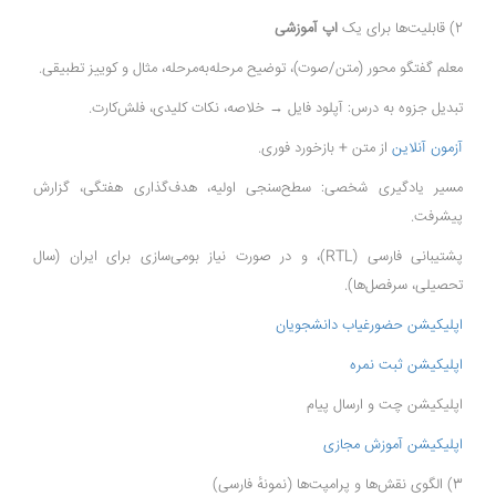
2) قابلیت‌ها برای یک
اپ آموزشی
معلم گفتگو محور (متن/صوت)، توضیح مرحله‌به‌مرحله، مثال و کوییز تطبیقی.
تبدیل جزوه به درس: آپلود فایل → خلاصه، نکات کلیدی، فلش‌کارت.
آزمون آنلاین
از متن + بازخورد فوری.
مسیر یادگیری شخصی: سطح‌سنجی اولیه، هدف‌گذاری هفتگی، گزارش
پیشرفت.
پشتیبانی فارسی (RTL)، و در صورت نیاز بومی‌سازی برای ایران (سال
تحصیلی، سرفصل‌ها).
اپلیکیشن حضورغیاب دانشجویان
اپلیکیشن ثبت نمره
اپلیکیشن چت و ارسال پیام
اپلیکیشن آموزش مجازی
3) الگوی نقش‌ها و پرامپت‌ها (نمونهٔ فارسی)