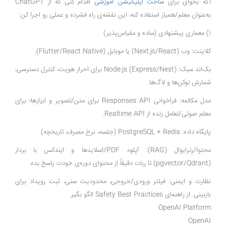
اگه بخوای برای
ساخت اپلیکیشن آموزشی
اقدام کنی که از ChatGPT
به‌عنوان معلم/همیار استفاده کنه، این نقشه‌ی راه فشرده و عملی رو اجرا کن:
1) معماری پیشنهادی (ساده و مقیاس‌پذیر)
کلاینت: وب (Next.js/React) یا موبایل (Flutter/React Native).
بک‌اند سبک: Node.js (Express/Nest) برای احراز هویت، کنترل دسترسی،
شمارش توکن‌ها و لاگ‌ها.
مدل مکالمه: فراخوانی Responses API برای متن/تصویر و ابزارها؛ برای
معلم صوتی/تعامل زنده از Realtime API.
پایگاه داده: PostgreSQL + Redis (جلسه، نرخ مصرف، تاریخچه).
محتوا/رِترایوال (RAG): آپلود PDF/اسلایدها و ایندکس با بردار
(pgvector/Qdrant) تا ربات دقیقاً از محتوای دوره‌ی خودت پاسخ بده.
نظارت و ایمنی: فیلتر ورودی/خروجی، محدودیت سنی، ثبت رویداد برای
بازبینی. از راهنمای Safety Best Practices الگو بگیر.
OpenAI Platform
OpenAI