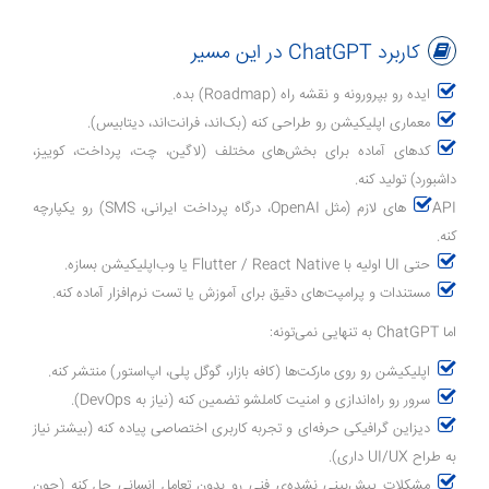
کاربرد ChatGPT در این مسیر
ایده رو بپرورونه و نقشه راه (Roadmap) بده.
معماری اپلیکیشن رو طراحی کنه (بک‌اند، فرانت‌اند، دیتابیس).
کدهای آماده برای بخش‌های مختلف (لاگین، چت، پرداخت، کوییز،
داشبورد) تولید کنه.
APIهای لازم (مثل OpenAI، درگاه پرداخت ایرانی، SMS) رو یکپارچه
کنه.
حتی UI اولیه با Flutter / React Native یا وب‌اپلیکیشن بسازه.
مستندات و پرامپت‌های دقیق برای آموزش یا تست نرم‌افزار آماده کنه.
اما ChatGPT به تنهایی نمی‌تونه:
اپلیکیشن رو روی مارکت‌ها (کافه بازار، گوگل پلی، اپ‌استور) منتشر کنه.
سرور رو راه‌اندازی و امنیت کاملشو تضمین کنه (نیاز به DevOps).
دیزاین گرافیکی حرفه‌ای و تجربه کاربری اختصاصی پیاده کنه (بیشتر نیاز
به طراح UI/UX داری).
مشکلات پیش‌بینی نشده‌ی فنی رو بدون تعامل انسانی حل کنه (چون