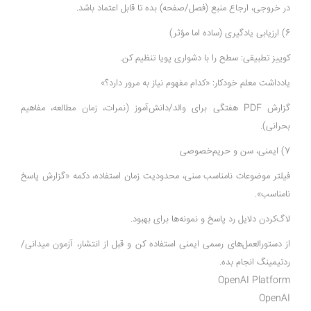
در خروجی، ارجاع منبع (فصل/صفحه) بده تا قابل اعتماد باشد.
6) ارزیابی یادگیری (ساده اما مؤثر)
کوییز تطبیقی: سطح را با دشواری پویا تنظیم کن.
یادداشت معلم خودکار: «کدام مفهوم نیاز به مرور دارد؟»
گزارش PDF هفتگی برای والد/دانش‌آموز (نمرات، زمان مطالعه، مفاهیم
بحرانی).
7) ایمنی، سن و حریم‌خصوصی
فیلتر موضوعات نامناسب سنی، محدودیت زمان استفاده، دکمه «گزارش پاسخ
نامناسب».
لاگ‌کردن دلایل رد پاسخ و نمونه‌ها برای بهبود.
از دستورالعمل‌های رسمی ایمنی استفاده کن و قبل از انتشار، آزمون میدانی/
ردتیمینگ انجام بده.
OpenAI Platform
OpenAI