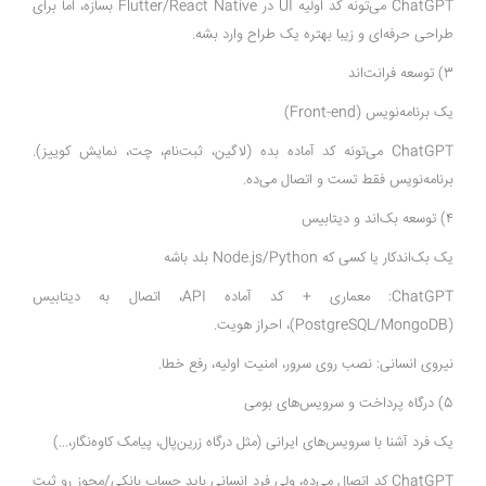
ChatGPT می‌تونه کد اولیه UI در Flutter/React Native بسازه، اما برای
طراحی حرفه‌ای و زیبا بهتره یک طراح وارد بشه.
3) توسعه فرانت‌اند
یک برنامه‌نویس (Front-end)
ChatGPT می‌تونه کد آماده بده (لاگین، ثبت‌نام، چت، نمایش کوییز).
برنامه‌نویس فقط تست و اتصال می‌ده.
۴) توسعه بک‌اند و دیتابیس
یک بک‌اند‌کار یا کسی که Node.js/Python بلد باشه
ChatGPT: معماری + کد آماده API، اتصال به دیتابیس
(PostgreSQL/MongoDB)، احراز هویت.
نیروی انسانی: نصب روی سرور، امنیت اولیه، رفع خطا.
5) درگاه پرداخت و سرویس‌های بومی
یک فرد آشنا با سرویس‌های ایرانی (مثل درگاه زرین‌پال، پیامک کاوه‌نگار،...)
ChatGPT کد اتصال می‌ده، ولی فرد انسانی باید حساب بانکی/مجوز رو ثبت