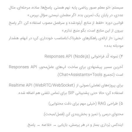
سیستم: «تو معلم صبور ریاضی پایه نهم هستی. پاسخ‌ها: ساده، مرحله‌ای، مثال
عددی، در پایان یک تمرین بده. اگر مطمئن نیستی سؤال بپرس.»
قوانین دوره: «فقط از منابع آپلودشده و سرفصل مصوب استفاده کن. اگر پاسخ
بیرون از این منابع است، بگو منبع ندارم.»
ایمنی: «از ارائه‌ی راهکارهای خطرناک/نامناسب خودداری کن؛ در ابهام، هشدار
مودبانه بده.»
4) نمونه کُد فراخوانی Responses API (Node.js)
آخرین مسیر پیشنهادی برای ساخت اپ‌های عامل‌محور، Responses API
است (تجمیع Chat+Assistants+Tools).
برای پروژه‌های تعاملی/صوتی از Realtime API (WebRTC/WebSocket)
استفاده کن؛ حالا حتی پشتیبانی SIP برای تماس تلفنی هم اضافه شده.
5) طراحی RAG (خیلی مهم برای دقت محتوایی)
محتوای درسی را تمیز و بخش‌بندی کن (فصل/مبحث).
ایندکس بُرداری بساز و در هر پرسش، بازیابی → خلاصه → پاسخ.