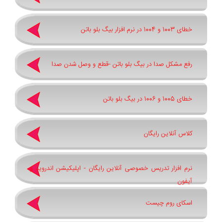
خطای 1003 و 1004 در نرم افزار بیگ بلو باتن
رفع مشکل صدا در بیگ بلو باتن -قطع و وصل شدن صدا
خطای 1005 و 1006 در بیگ بلو باتن
کلاس آنلاین رایگان
نرم افزار تدریس خصوصی آنلاین رایگان - اپلیکیشن اندروید و
آیفون
اسکای روم چیست