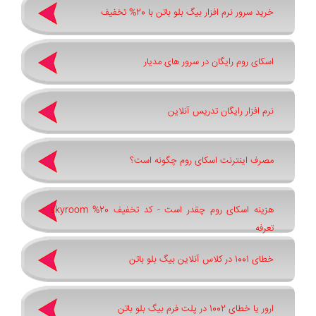
خرید سرور نرم افزار بیگ بلو باتن با 20% تخفیف
اسکای روم رایگان در سرور های مدیار
نرم افزار رایگان تدریس آنلاین
مصرف اینترنت اسکای روم چگونه است؟
هزینه اسکای روم چقدر است - کد تخفیف 20% skyroom -
تعرفه
خطای 1001 در کلاس آنلاین بیگ بلو باتن
ارور یا خطای 1002 در پلت فرم بیگ بلو باتن