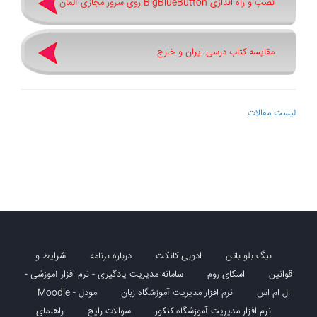
نصب و راه اندازی BigBlueButton روی سرور مجازی آلمان
مقایسه کتاب درسی ایران و خارج
لیست مقالات
بیگ بلو باتن
ادوبی کانکت
درباره برنامه
شرایط و
قوانین
اسکای روم
سامانه مدیریت یادگیری - نرم افزار آموزشی -
ال ام اس
نرم افزار مدیریت آموزشگاه زبان
مودل - Moodle
نرم افزار مدیریت آموزشگاه کنکور
سوالات رایج
راهنمای