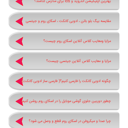
بهترین اپلیکیشن اندروید و ios برای مدارس کدامند؟
مقایسه بیگ بلو باتن ، ادوبی کانکت ، اسکای روم و جیتسی
مزایا ومعایب کلاس آنلاین اسکای روم چیست؟
مزایا و معایب کلاس آنلاین جیتسی چیست؟
چگونه ادوبی کانکت را فارسی کنیم؟( فارسی ساز ادوبی کانکت)
چطور دوربین جلوی گوشی موبایل را در اسکای روم روشن کنیم؟
چرا صدا و میکروفن در اسکای روم قطع و وصل می شود؟