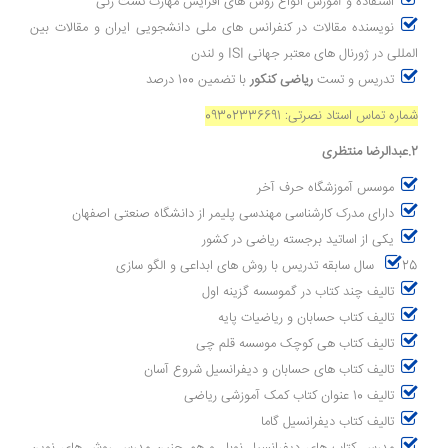
استفاده و آموزش انواع روش های افزایش مهارت تست زنی
نویسنده مقالات در کنفرانس های ملی دانشجویی ایران و مقالات بین
المللی در ژورنال های معتبر جهانی ISI و لندن
تدریس و تست
ریاضی کنکور
با تضمین 100 درصد
شماره تماس استاد نصرتی: 09302336691
2.عبدالرضا منتظری
موسس آموزشگاه حرف آخر
دارای مدرک کارشناسی مهندسی پلیمر از دانشگاه صنعتی اصفهان
یکی از اساتید برجسته ریاضی در کشور
25 سال سابقه تدریس با روش های ابداعی و الگو سازی
تالیف چند کتاب در گموسسه گزینه اول
تالیف کتاب حسابان و ریاضیات پایه
تالیف کتاب هی کوچک موسسه قلم چی
تالیف کتاب های حسابان و دیفرانسیل شروع آسان
تالیف 10 عنوان کتاب کمک آموزشی ریاضی
تالیف کتاب دیفرانسیل گاما