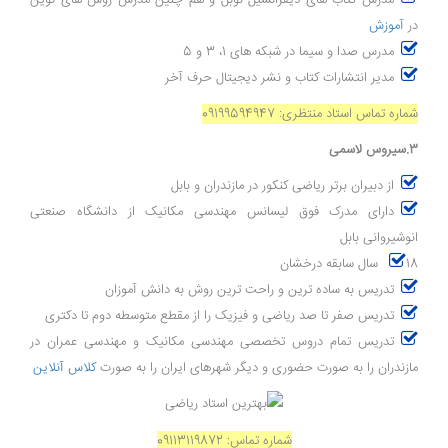
مدرس کتاب های دیفرانسیل نوبل و هم چنین مدرس روش های نوین
در
آموزش
مدرس صدا و سیما در شبکه های 1، 3 و 5
مدیر انتشارات کتاب و نشر دیجیتال حرف آخر
شماره تماس استاد منتظری: 09199594947
3.سیروس لاسمی
از دبیران برتر ریاضی کنکور در مازندران و بابل
دارای مدرک فوق لیسانس مهندسی مکانیک از دانشگاه صنعتی
انوشیروانی بابل
18 سال سابقه درخشان
تدریس به ساده ترین و راحت ترین روش به دانش آموزان
تدریس صفر تا صد ریاضی و فیزیک را از مقطع متوسطه دوم تا دکتری
تدریس تمام دروس تخصصی مهندسی مکانیک و مهندسی عمران در
مازندران را به صورت حضوری و دیگر شهرهای ایران را به صورت
کلاس آنلاین
شماره تماس: 09113119872