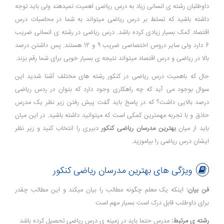
داوطلبان رشته ی انسانی زیاد به درس ریاضی اهمیت نمیدهند ولی باید توجه
داشته باشید که تسلط بر درس ریاضی میتواند به شما در محاسبات درس
اقتصاد کمک بسیار زیادی کرده باشد. درس ریاضی در رشته ی انسانی ضریب
6 دارد ولی سایر دروس اختصاصی ضریب 9 و 12 هستند. پس داشتن درصد
بالا در ریاضی و درس اقتصاد میتواند نتیجه ی بسیار خوبی برای شما رقم بزند.
حال که باهمیت درس ریاضی در کنکور رشته های مختلف آشنا شدید این
سوال بوجود می آید که چه راهکاری وجود دارد که بتوان در ردس ریاضی
درصد بالایی داشت؟ که در پاسخ باید گفت پیش رفتن زیر نظر یک مدرس
حاذق و با تجربه مهمترین کمکی است که میتوانید داشته باشید. در این میان
باید از میان
بهترین مدرسان ریاضی کنکور
دبیری را انتخاب کنید و زیر نظر
ایشان درس ریاضی را بیاموزید.
ویژگی های بهترین مدرسان ریاضی کنکور
فن بیان:
اینکه یک معلم چگونه مطالب را بیان میکند و این مطالب چقدر
برای داوطلب قابل درک است بسیار مهم است
رشته ی مرتبط:
مدرس حتما باید در زمینه ی درس ریاضی تحصیل کرده باشد