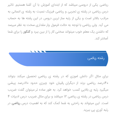
ریاضی یکی از دروسی میباشد که از ابتدای آموزش با آن آشنا هستیم. تاثیر
درس ریاضی در رشته ی تجربی و ریاضی فیزیک نسبت به رشته ی انسانی به
مراتب بالاتر است و یکی از رتبه ساز ترین دروس در این رشته ها به حساب
می آید. ولی ریاضی با توجه به حالت فرمول وار مقداری سخت به نظر میرسد
که داشتن یک معلم خوب میتواند سختی کار را از بین ببرد و
کنکور
را برای شما
آسانتر کند.
رشته ریاضی
برای مثال اگر دانش اموزی که در رشته ی ریاضی تحصیل میکند بتواند
40درصد ریاضی بزند از دیگران رقیبان خود چیزی حدود 70درصد پیشی
میگیرد رتبه ی بالایی کسب خواهد کرد. به طور ساده تر میتوان گفت ضریب
درس ریاضی در رشته ی ریاضی 12 میباشد و برای مثال ضریب درس ادبیات 4
است. این میتواند به راحتی به شما کمک کند که به اهمیت درس
ریاضی
در
رتبه آوری پی ببرید.