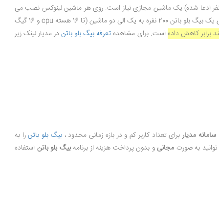
س باز) ابتدا باید تعداد مورد نیاز کاربران همزمان معین گردد، به ازای هر 100 نفر (در نسخه جدیدتر تا 200 نفر ادعا شده) یک ماشین مجازی نیاز است. روی هر ماشین لینوکس نصب می
، هر ماشین باید حداقل 8 هسته سی پی یو و 8 گیگ رم نیاز دارد. با یک حساب کتاب ساده متوجه می شوید برای راه اندازی یک بیگ بلو باتن 200 نفره به یک الی دو ماشین (تا 16 هسته cpu و 16 گیگ
ند برابر کاهش داده
است. برای مشاهده
تعرفه بیگ بلو باتن
در مدیار لینک زیر
سامانه مدیار
برای تعداد کاربر کم و در بازه زمانی محدود ،
بیگ بلو باتن
را به
وانید به صورت
مجانی
و بدون پرداخت هزینه از برنامه
بیگ بلو باتن
استفاده