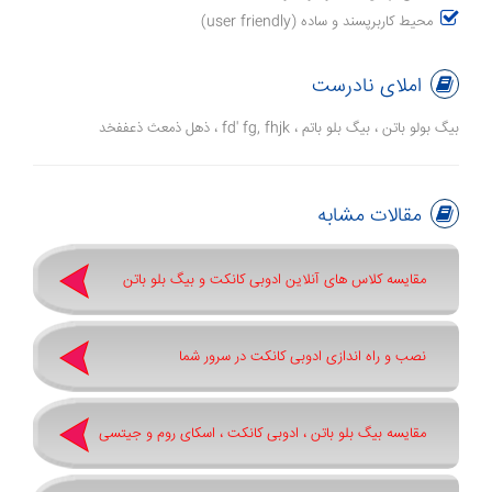
محیط کاربرپسند و ساده (user friendly)
املای نادرست
بیگ بولو باتن ، بیگ بلو باتم ، fd' fg, fhjk ، ذهل ذمعث ذعففخد
مقالات مشابه
مقایسه کلاس های آنلاین ادوبی کانکت و بیگ بلو باتن
نصب و راه اندازی ادوبی کانکت در سرور شما
مقایسه بیگ بلو باتن ، ادوبی کانکت ، اسکای روم و جیتسی