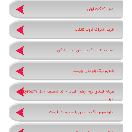
ادوبی کانکت ارزان
خرید اشتراک ادوب کانکت
نصب برنامه بیگ بلو باتن - دمو رایگان
پلتفرم بیگ بلو باتن چیست
هزینه اسکای روم چقدر است - کد تخفیف 20% skyroom -
تعرفه
اجاره سرور بیگ بلو باتن با تخفیف در قیمت