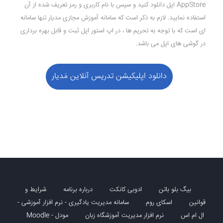
AppStore اپل دانلود کنید و سپس با نام کاربری و رمز تعریف شده از آن
استفاده نمایید. لازم به ذکر است که سامانه آموزش مجازی مدیار تنها سامانه
ای است که با توجه به تحریم ها ، در اپ استور اپل ثبت و قابل بهره برداری
در گوشی های اپل می باشد.
دانلود اپلیکیشن تدریس آنلاین مَدیار
بیگ بلو باتن
ادوبی کانکت
درباره برنامه
شرایط و
قوانین
اسکای روم
سامانه مدیریت یادگیری - نرم افزار آموزشی -
ال ام اس
نرم افزار مدیریت آموزشگاه زبان
مودل - Moodle