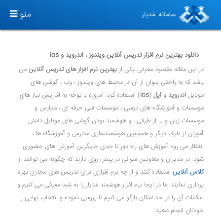
T
منو
O
G
G
دانلود بهترین نرم افزار تدریس آنلاین ویندوز ، اندروید و ios
L
در این مقاله مقصود معرفی یکی از
بهترین نرم افزار های تدریس آنلاین
می
E
باشد که به راحتی بتوان از آن در محیط های ویندوز ، وب ، گوشی های
N
موبایل
اندروید
و
اپل
(
ios
) استفاده کرد. امروزه با توجه به افزایش نیاز های
A
موسسات و آموزشگاه های درسی ، موسسات فنی حرفه ای ، مدارس و
V
موسسات زبان و ... از طرفی ، و هوشمند بودن گوشی های موبایل دانش
I
آموزان از طرف دیگر و همچنین هوشمندسازی مدارس و آموزشگاه ها ،
G
انتظار می رود آموزش های راه دور تا حدی جایگزین آموزش های حضوری
A
شود. در مدیران و معاونین سوالی در پیش روی دارند که چگونه می توانند از
T
کلاس آنلاین
استفاده کنند و از چه نرم افزاری برای تدریس های مجازی بهره
I
برداری نمایند. ما در ایجا نرم افزار هوشمند مَدیار را به شما معرفی می کنیم و
O
امکانات آن را در حد امکان بازگو می کنیم تا بررسی نموده و انتخاب نهایی را
N
خودتان انجام دهید: