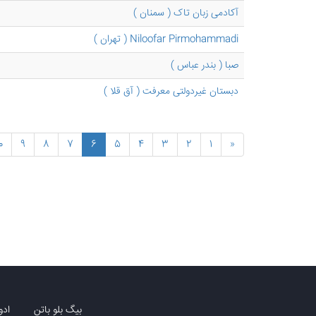
آکادمی زبان تاک ( سمنان )
Niloofar Pirmohammadi ( تهران )
صبا ( بندر عباس )
دبستان غیردولتی معرفت ( آق قلا )
0
9
8
7
6
5
4
3
2
1
«
بیگ بلو باتن
ادو