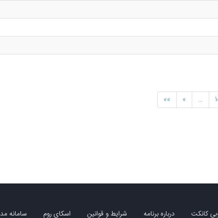
»»
»
…
1
بی کانکت
درباره برنامه
شرایط و قوانین
اسکای روم
سامانه مدی