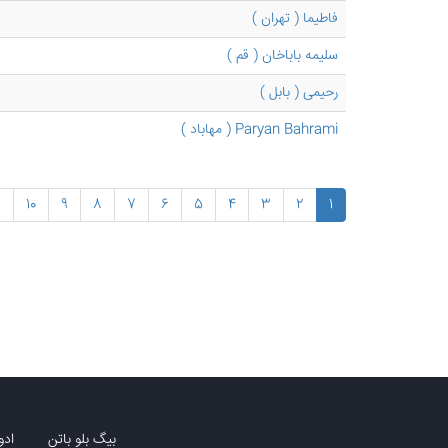
فاطیما ( تهران )
سلیمه باباخان ( قم )
رحیمی ( بابل )
Paryan Bahrami ( مهاباد )
…
10
9
8
7
6
5
4
3
2
1
بیگ بلو باتن
ادو