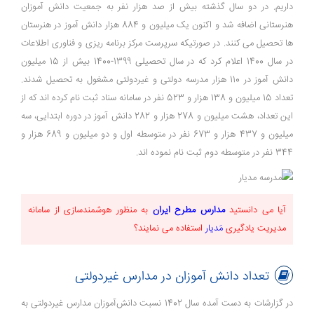
داریم. در دو سال گذشته بیش از صد هزار نفر به جمعیت دانش آموزان
هنرستانی اضافه شد و اکنون یک میلیون و 884 هزار دانش آموز در هنرستان
ها تحصیل می کنند. در صورتیکه سرپرست مرکز برنامه ریزی و فناوری اطلاعات
در سال 1400 اعلام کرد که در سال تحصیلی 1399-1400 بیش از 15 میلیون
دانش آموز در 110 هزار مدرسه دولتی و غیردولتی مشغول به تحصیل شدند.
تعداد 15 میلیون و 138 هزار و 523 نفر در سامانه سناد ثبت نام کرده اند که از
این تعداد، هشت میلیون و 278 هزار و 282 دانش آموز در دوره ابتدایی، سه
میلیون و 437 هزار و 673 نفر در متوسطه اول و دو میلیون و 689 هزار و
344 نفر در متوسطه دوم ثبت نام نموده اند.
آیا می دانستید
مدارس مطرح ایران
به منظور
هوشمندسازی
از
سامانه
مدیریت یادگیری
مَدیار
استفاده می نمایند؟
تعداد دانش آموزان در مدارس غیردولتی
در گزارشات به دست آمده سال 1402 نسبت دانش‌آموزان مدارس غیردولتی به