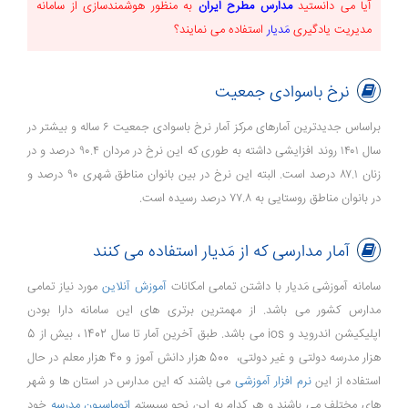
آیا می دانستید
مدارس مطرح ایران
به منظور
هوشمندسازی
از
سامانه
مدیریت یادگیری
مَدیار
استفاده می نمایند؟
نرخ باسوادی جمعیت
براساس جدیدترین آمارهای مرکز آمار نرخ باسوادی جمعیت ۶ ساله و بیشتر در
سال ۱۴۰۱ روند افزایشی داشته به طوری که این نرخ در مردان ۹۰.۴ درصد و در
زنان ۸۷.۱ درصد است. البته این نرخ در بین بانوان مناطق شهری ۹۰ درصد و
در بانوان مناطق روستایی به ۷۷.۸ درصد رسیده است.
آمار مدارسی که از مَدیار استفاده می کنند
سامانه آموزشی مَدیار با داشتن تمامی امکانات
آموزش آنلاین
مورد نیاز تمامی
مدارس کشور می باشد. از مهمترین برتری های این سامانه دارا بودن
اپلیکیشن اندروید و ios می باشد. طبق آخرین آمار تا سال 1402 ، بیش از 5
هزار مدرسه دولتی و غیر دولتی، 500 هزار دانش آموز و 40 هزار معلم در حال
استفاده از این
نرم افزار آموزشی
می باشند که این مدارس در استان ها و شهر
های مختلف می باشند و هر کدام به این نحو سیستم
اتوماسیون مدرسه
خود