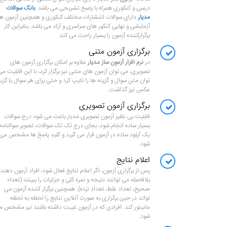
درسی و کنکوری همراه با پاسخ تشریحی می باشد.
بانک سوالات
مدیار
دارای سوالات انتشارات مختلف کنکوری و همچنین آزمون ه
آزمایشی و نهایی کنکور های سراسری و آزاد می باشد. بنابراین کار
برگزارکننده آزمون را بسیار راحت می کند.
برگزاری آزمون متنی
در
نرم افزار آزمون ساز مدیار
علاوه بر امکان برگزاری آزمون های
تصویری، می توان آزمون های متنی نیز برگزار کرد، با این قابلیت می
توان متن سوال و گزینه ها را تایپ کرد و حتی برای هر سوال یا گزین
عکس نیز گذاشت.
برگزاری آزمون تصویری
قابلیت بی نظیر آزمون تصویری مَدیار باعث می شود درج سوالات
بسیار ساده انجام شود، بجای درج تک تک سوالات، تصویر سوالنامه 
یک آپلود ساده در آزمون قرار می گیرد و کلید پاسخ ها مشخص می
شود.
اعلام نتایج
پس از برگزاری آزمون، اگر اعلام نتایج فعال شود، افراد آزمون دهند
بلافاصله می توانند نتیجه و نمره کلی و جزئیات را ببینند (تعداد
صحیح، تعداد غلط، تعداد نزده). همچنین برگزار کننده آزمون می
تواند در حین برگزاری به صورت آنلاین نتایج را لحظه به لحظه
مانیتور کند. افرادی که در آزمون غیبت داشته باشند نیز مشخص م
شود.