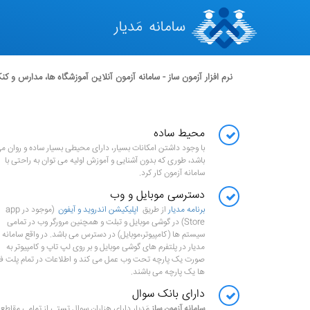
نرم افزار آزمون ساز - سامانه آزمون آنلاین آموزشگاه ها، مدارس و کنک
محیط ساده
با وجود داشتن امکانات بسیار، دارای محیطی بسیار ساده و روان م
باشد، طوری که بدون آشنایی و آموزش اولیه می توان به راحتی با
سامانه آزمون کار کرد.
دسترسی موبایل و وب
برنامه مدیار
از طریق
اپلیکیشن اندروید و آیفون
(موجود در app
Store) در گوشی موبایل و تبلت و همچنین مرورگر وب در تمامی
سیستم ها (کامپیوتر،موبایل) در دسترس می باشد. در واقع سامانه
مدیار در پلتفرم های گوشی موبایل و بر روی لپ تاپ و کامپیوتر به
صورت یک پارچه تحت وب عمل می کند و اطلاعات در تمام پلت فر
ها یک پارچه می باشند.
دارای بانک سوال
سامانه آزمون ساز
مَدیار دارای هزاران سوال تستی از تمامی مقاطع