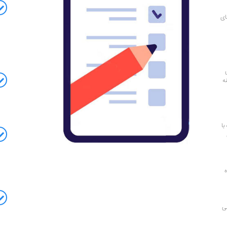
ای
ه
با
ه
ی