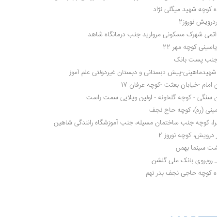
ه کوچه شهید میگلی نژاد
درویش نوروز2
 اتمی شهرک مسکونی مروارید جنب درمانگاه شاهد
اسینی کوچه مهر 22
 شهیدماهینی-پیش دبستانی و دبستان غیردولتی علم آموز
 امام -خیابان بعثت -کوچه عرفان 17
ن سنگی - کوچه گلخونه - اولین ویلایی سمت راست
مینی (ره)، کوچه حاج نجف
هرا، کوچه جنب ساختمان مسیله، جنب آموزشگاه رانندگی شاهین
درویش، کوچه نوروز 2
شت سینما بهمن
 روبروی بانک ملی گلشن
اه کوچه حاجی نجف بدر نهم