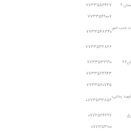
تان 9
7733556467
7733549007
ات جنب امور
7733548340
7733532826
26
7733532990
7733564943
7733560745
هید رجایی،
0773533852
رق
0772524297
0771253100