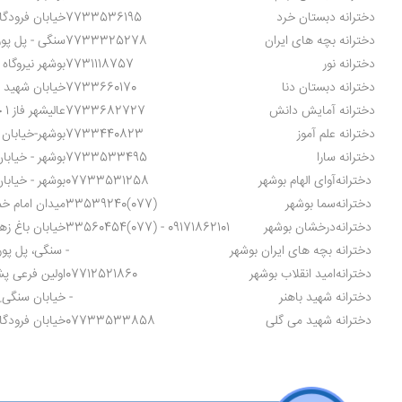
دخترانه
دبستان خرد
7733536195
خیابان فرودگا
دخترانه
بچه های ایران
7733325278
سنگی - پل پور
دخترانه
نور
7731118757
بوشهر نیروگاه
دخترانه
دبستان دنا
7733660170
خیابان شهید ی
دخترانه
آمایش دانش
7733682727
عالیشهر فاز 1 جنب پست بانک
دخترانه
علم آموز
7733440823
بوشهر-خیابان
دخترانه
سارا
7733533495
بوشهر - خیابان
دخترانه
آوای الهام بوشهر
07733531258
بوشهر - خیابا
دخترانه
سما بوشهر
33539240(077)
میدان امام خ
دخترانه
درخشان بوشهر
33560454(077) - 09171862101
خیابان باغ ز
دخترانه
بچه های ایران بوشهر
-
سنگی، پل پور 
دخترانه
امید انقلاب بوشهر
07712521860
اولین فرعی پ
دخترانه
شهید باهنر
-
خیابان سنگی_
دخترانه
شهید می گلی
07733533858
خیابان فرودگ