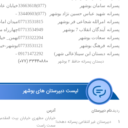
پسرانه
سامان بوشهر
33663618(077)
خیابان عاش
پسرانه
شهید عباس حسین نژاد بوشهر
33440603(077)
-
پسرانه
امرالله شجاعی فر بوشهر
07713531815
میدان اما
پسرانه
آیندگان انقلاب 7 بوشهر
07713534949
چهارراه مد
پسرانه
سعادت بوشهر
07733322204
بهمن_ خیا
پسرانه
فرهنگ بوشهر
07733531121
بوشهر-خیاب
پسرانه
دبستان ابن سینا(عالی شهر)
09171472292
-
(077) 33440880
دبستان پسرانه حافظ 2 بوشهر
لیست دبیرستان های بوشهر
ردیف
نام دبیرستان
آدرس
خیابان مطهرى خیابان بیت المقدس
1
دبیرستان غیر انتفاعی پسرانه دهخدا
سمت راست