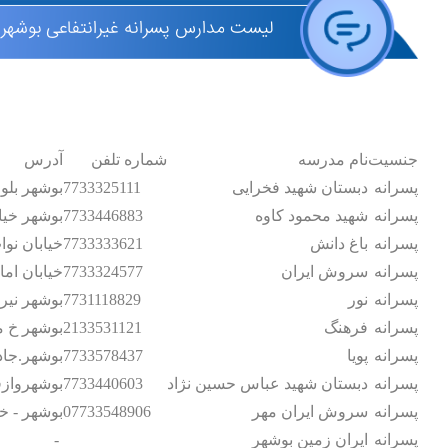
لیست مدارس پسرانه غیرانتفاعی بوشهر 
جنسیت
نام مدرسه
شماره تلفن
آدرس
پسرانه
دبستان شهید فخرایی
7733325111
بوشهر بلوار دهقان 
پسرانه
شهید محمود کاوه
7733446883
بوشهر خیا
پسرانه
باغ دانش
7733333621
خیابان نو
پسرانه
سروش ایران
7733324577
خیابان امام - 
پسرانه
نور
7731118829
بوشهر نیر
پسرانه
فرهنگ
2133531121
بوشهر خ م
پسرانه
پویا
7733578437
بوشهر.جاده
پسرانه
دبستان شهید عباس حسین نژاد
7733440603
بوشهروازفل
پسرانه
سروش ایران مهر
07733548906
بوشهر - خی
پسرانه
ایران زمین بوشهر
-