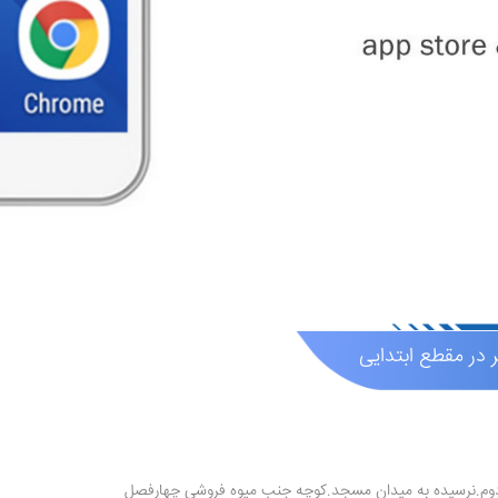
 در مقطع ابتدایی
وم.نرسیده به میدان مسجد.کوچه جنب میوه فروشی چهارفصل