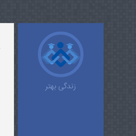
ز
ا
زندگی بهتر