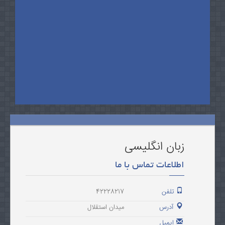
زبان انگلیسی
اطلاعات تماس با ما
تلفن
42228217
آدرس
میدان استقلال
ایمیل